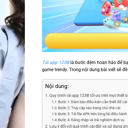
Tải app 123B
là bước đệm hoàn hảo để bạn 
game trendy. Trong nội dung bài viết sẽ đề 
Nội dung:
Quy trình tải app 123B tối ưu trên mọi thiết b
Bước 1: Đảm bảo điều kiện cần thiết để cài
Bước 2: Truy cập vào trang chủ nhà cái
Bước 3: Tải file APK trên từng hệ điều hành
Bước 4: Đăng nhập và trải nghiệm dịch vụ
Lưu ý đối với quá trình cài đặt và sử dụng ứ