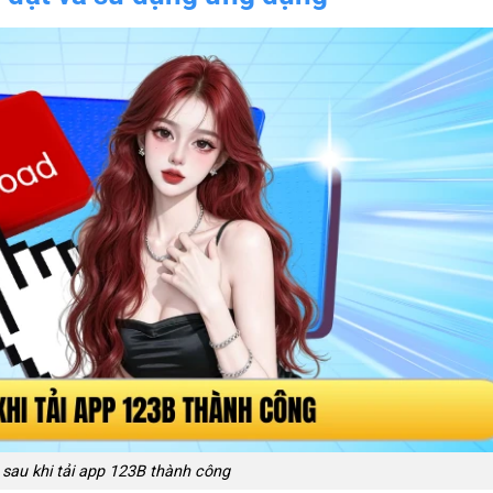
 sau khi tải app 123B thành công