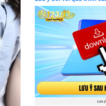
Lưu ý