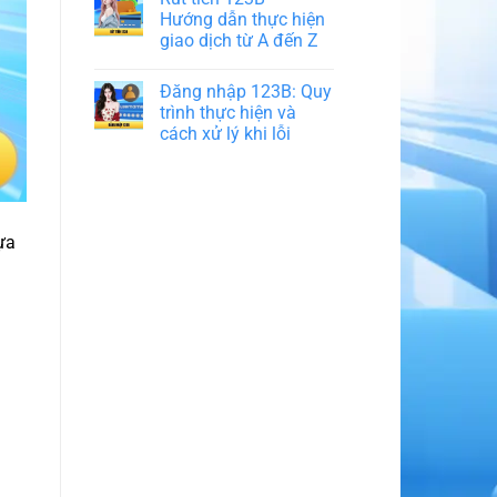
Hướng dẫn thực hiện
giao dịch từ A đến Z
Đăng nhập 123B: Quy
trình thực hiện và
cách xử lý khi lỗi
ựa