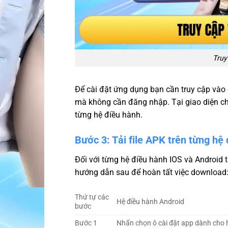
Truy
Để cài đặt ứng dụng bạn cần truy cập vào 
mà không cần đăng nhập. Tại giao diện chí
từng hệ điều hành.
Bước 3: Tải file APK trên từng hệ
Đối với từng hệ điều hành IOS và Android th
hướng dẫn sau để hoàn tất việc download
Thứ tự các
Hệ điều hành Android
bước
Bước 1
Nhấn chọn ô cài đặt app dành cho 