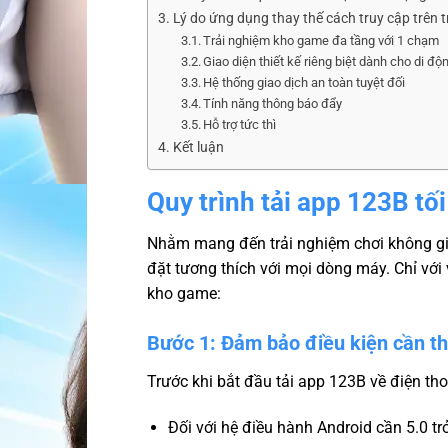
Lý do ứng dụng thay thế cách truy cập trên t
Trải nghiệm kho game đa tầng với 1 chạm
Giao diện thiết kế riêng biệt dành cho di độ
Hệ thống giao dịch an toàn tuyệt đối
Tính năng thông báo đẩy
Hỗ trợ tức thì
Kết luận
Quy trình tải app 123B tối
Nhằm mang đến trải nghiệm chơi không gián
đặt tương thích với mọi dòng máy. Chỉ với
kho game:
Bước 1: Đảm bảo điều kiện cần th
Trước khi bắt đầu tải app 123B về điện th
Đối với hệ điều hành Android cần 5.0 trở