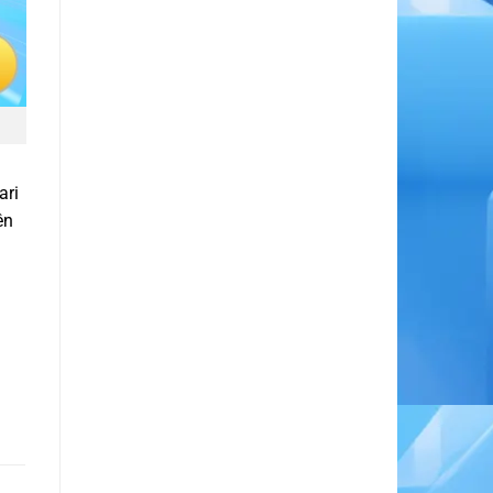
ari
ên