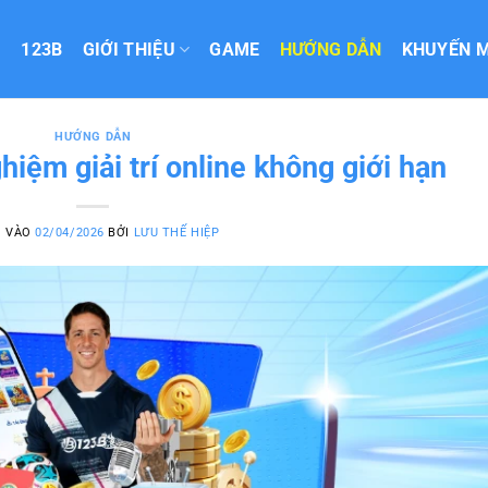
123B
GIỚI THIỆU
GAME
HƯỚNG DẪN
KHUYẾN M
HƯỚNG DẪN
hiệm giải trí online không giới hạn
G VÀO
02/04/2026
BỞI
LƯU THẾ HIỆP