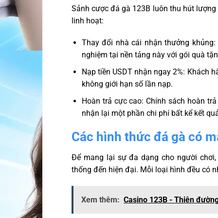
Sảnh cược
đá gà 123B
luôn thu hút lượng 
linh hoạt:
Thay đổi nhà cái nhận thưởng khủng: C
nghiệm tại nền tảng này với gói quà tặ
Nạp tiền USDT nhận ngay 2%: Khách hàn
không giới hạn số lần nạp.
Hoàn trả cực cao: Chính sách hoàn trả
nhận lại một phần chi phí bất kể kết qu
Các hình thức đá gà có mặ
Để mang lại sự đa dạng cho người chơi, n
thống đến hiện đại. Mỗi loại hình đều có n
Xem thêm:
Casino 123B - Thiên đường