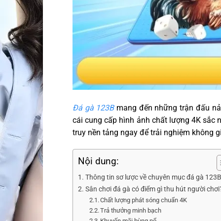
Đá gà 123B
mang đến những trận đấu nảy 
cái cung cấp hình ảnh chất lượng 4K sắc n
truy nền tảng ngay để trải nghiệm không 
Nội dung:
Thông tin sơ lược về chuyên mục đá gà 123
Sân chơi đá gà có điểm gì thu hút người chơi
Chất lượng phát sóng chuẩn 4K
Trả thưởng minh bạch
Khuyến mãi bùng nổ