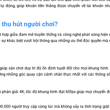
 tự động, giúp khoản tiền thắng được chuyển về tài khoản n
 thu hút người chơi?
t hợp giữa đam mê truyền thống và công nghệ phát sóng hiện 
 sự khác biệt vượt trội thông qua những ưu thế độc quyền mà
iúp sân chơi duy trì độ ổn định tuyệt đối cho mọi khung hình.
ởng những góc quay cận cảnh chân thực nhất với các thông s
ộ phân giải 4K, tốc độ khung hình đạt 60fps giúp mọi chuyển 
.000 người truy cập cùng lúc mà không xảy ra tình trạng giật