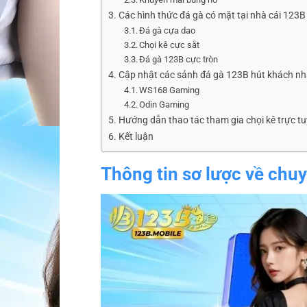
Các hình thức đá gà có mặt tại nhà cái 123B
Đá gà cựa dao
Chọi kê cực sắt
Đá gà 123B cực tròn
Cập nhật các sảnh đá gà 123B hút khách nh
WS168 Gaming
Odin Gaming
Hướng dẫn thao tác tham gia chọi kê trực t
Kết luận
Thông tin sơ lược về ch