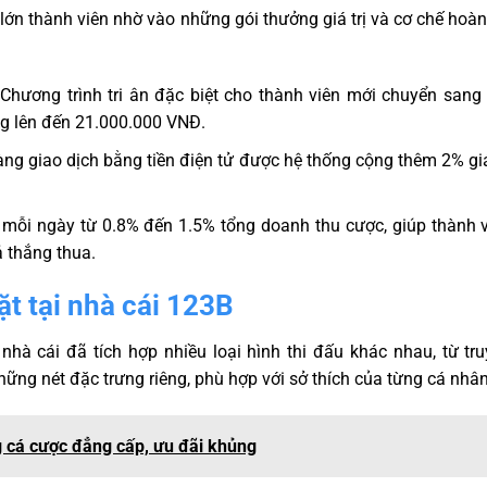
lớn thành viên nhờ vào những gói thưởng giá trị và cơ chế hoàn
hương trình tri ân đặc biệt cho thành viên mới chuyển sang 
ng lên đến 21.000.000 VNĐ.
g giao dịch bằng tiền điện tử được hệ thống cộng thêm 2% giá
 mỗi ngày từ 0.8% đến 1.5% tổng doanh thu cược, giúp thành 
ả thắng thua.
t tại nhà cái 123B
hà cái đã tích hợp nhiều loại hình thi đấu khác nhau, từ tr
hững nét đặc trưng riêng, phù hợp với sở thích của từng cá nhân
 cá cược đẳng cấp, ưu đãi khủng