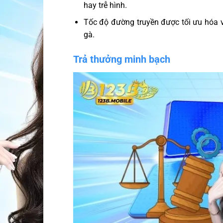
hay trễ hình.
Tốc độ đường truyền được tối ưu hóa với
gà.
Trả thưởng minh bạch