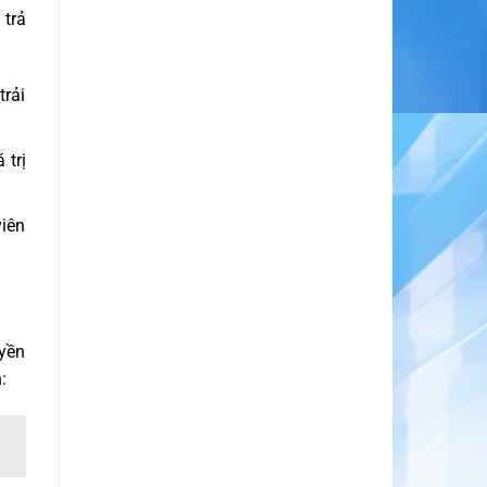
 trả
trải
 trị
viên
uyền
: