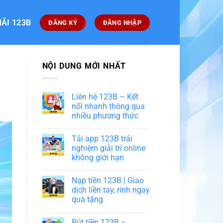
ÃI 123B
ĐĂNG KÝ
ĐĂNG NHẬP
NỘI DUNG MỚI NHẤT
Liên hệ 123B – Kết
nối nhanh thông qua
nhiều phương thức
Tải app 123B trải
nghiệm giải trí online
không giới hạn
Nạp tiền 123B | Giao
dịch liền tay, rinh ngay
quà tặng
Rút tiền 123B –