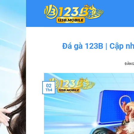
Bỏ
qua
nội
dung
Đá gà 123B | Cập nh
ĐĂN
02
Th4