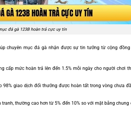
ục đá gà 123B hoàn trả cực uy tín
 giúp chuyên mục đá gà nhận được sự tin tưởng từ cộng đồng
ung cấp mức hoàn trả lên đến 1.5% mỗi ngày cho người chơi 
úp 98% giao dịch đổi thưởng được hoàn tất trong vòng chưa đ
h tranh, thường cao hơn từ 5% đến 10% so với mặt bằng chung