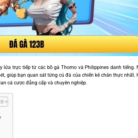
lửa trực tiếp từ các bồ gà Thomo và Philippines danh tiếng.
ét, giúp bạn quan sát từng cú đá của chiến kê chân thực nhất.
gian cá cược đẳng cấp và chuyên nghiệp.
B
?