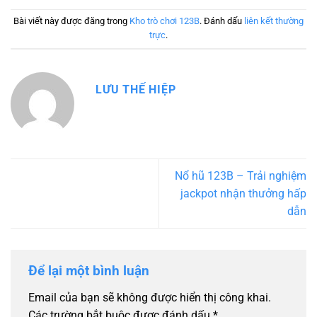
Bài viết này được đăng trong
Kho trò chơi 123B
. Đánh dấu
liên kết thường
trực
.
LƯU THẾ HIỆP
Nổ hũ 123B – Trải nghiệm
jackpot nhận thưởng hấp
dẫn
Để lại một bình luận
Email của bạn sẽ không được hiển thị công khai.
Các trường bắt buộc được đánh dấu
*