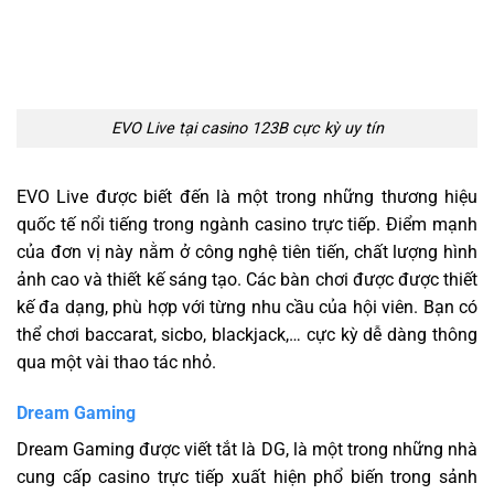
EVO Live tại casino 123B cực kỳ uy tín
EVO Live được biết đến là một trong những thương hiệu
quốc tế nổi tiếng trong ngành casino trực tiếp. Điểm mạnh
của đơn vị này nằm ở công nghệ tiên tiến, chất lượng hình
ảnh cao và thiết kế sáng tạo. Các bàn chơi được được thiết
kế đa dạng, phù hợp với từng nhu cầu của hội viên. Bạn có
thể chơi baccarat, sicbo, blackjack,… cực kỳ dễ dàng thông
qua một vài thao tác nhỏ.
Dream Gaming
Dream Gaming được viết tắt là DG, là một trong những nhà
cung cấp casino trực tiếp xuất hiện phổ biến trong sảnh