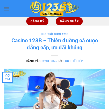
Bỏ
qua
nội
dung
ĐĂNG KÝ
ĐĂNG NHẬP
KHO TRÒ CHƠI 123B
Casino 123B – Thiên đường cá cược
đẳng cấp, ưu đãi khủng
ĐĂNG VÀO
02/04/2026
BỞI
LƯU THẾ HIỆP
02
Th4