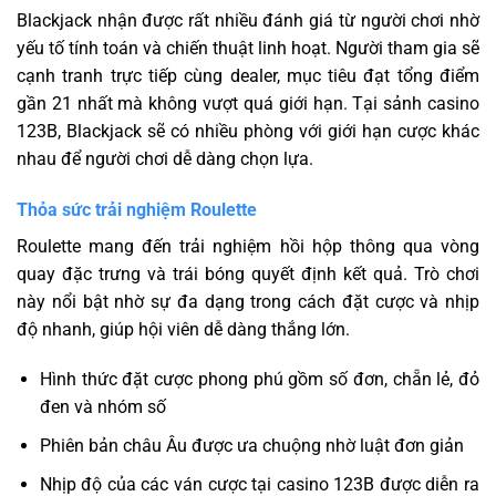
Blackjack nhận được rất nhiều đánh giá từ người chơi nhờ
yếu tố tính toán và chiến thuật linh hoạt. Người tham gia sẽ
cạnh tranh trực tiếp cùng dealer, mục tiêu đạt tổng điểm
gần 21 nhất mà không vượt quá giới hạn. Tại sảnh
casino
123B
, Blackjack sẽ có nhiều phòng với giới hạn cược khác
nhau để người chơi dễ dàng chọn lựa.
Thỏa sức trải nghiệm Roulette
Roulette mang đến trải nghiệm hồi hộp thông qua vòng
quay đặc trưng và trái bóng quyết định kết quả. Trò chơi
này nổi bật nhờ sự đa dạng trong cách đặt cược và nhịp
độ nhanh, giúp hội viên dễ dàng thắng lớn.
Hình thức đặt cược phong phú gồm số đơn, chẵn lẻ, đỏ
đen và nhóm số
Phiên bản châu Âu được ưa chuộng nhờ luật đơn giản
Nhịp độ của các ván cược tại
casino 123B
được diễn ra