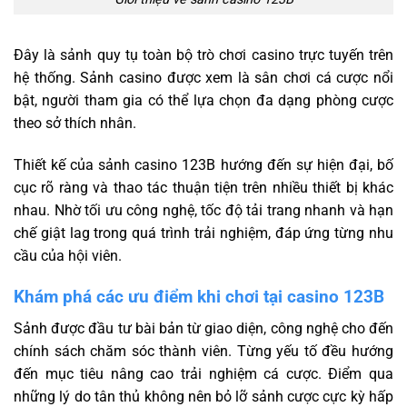
Đây là sảnh quy tụ toàn bộ trò chơi casino trực tuyến trên
hệ thống. Sảnh casino được xem là sân chơi cá cược nổi
bật, người tham gia có thể lựa chọn đa dạng phòng cược
theo sở thích nhân.
Thiết kế của sảnh
casino 123B
hướng đến sự hiện đại, bố
cục rõ ràng và thao tác thuận tiện trên nhiều thiết bị khác
nhau. Nhờ tối ưu công nghệ, tốc độ tải trang nhanh và hạn
chế giật lag trong quá trình trải nghiệm, đáp ứng từng nhu
cầu của hội viên.
Khám phá các ưu điểm khi chơi tại casino 123B
Sảnh được đầu tư bài bản từ giao diện, công nghệ cho đến
chính sách chăm sóc thành viên. Từng yếu tố đều hướng
đến mục tiêu nâng cao trải nghiệm cá cược. Điểm qua
những lý do tân thủ không nên bỏ lỡ sảnh cược cực kỳ hấp