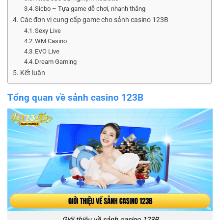
Sicbo – Tựa game dễ chơi, nhanh thắng
Các đơn vị cung cấp game cho sảnh casino 123B
Sexy Live
WM Casino
EVO Live
Dream Gaming
Kết luận
Tổng quan về sảnh casino 123B
Giới thiệu về sảnh casino 123B