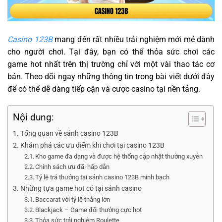
Casino 123B
mang đến rất nhiều trải nghiệm mới mẻ dành
cho người chơi. Tại đây, bạn có thể thỏa sức chơi các
game hot nhất trên thị trường chỉ với một vài thao tác cơ
bản. Theo dõi ngay những thông tin trong bài viết dưới đây
để có thể dễ dàng tiếp cận và cược casino tại nền tảng.
Nội dung:
Tổng quan về sảnh casino 123B
Khám phá các ưu điểm khi chơi tại casino 123B
Kho game đa dạng và được hệ thống cập nhật thường xuyên
Chính sách ưu đãi hấp dẫn
Tỷ lệ trả thưởng tại sảnh casino 123B minh bạch
Những tựa game hot có tại sảnh casino
Baccarat với tỷ lệ thắng lớn
Blackjack – Game đổi thưởng cực hot
Thỏa sức trải nghiệm Roulette